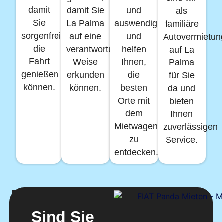
damit
damit Sie
und
als
Sie
La Palma
auswendig
familiäre
sorgenfrei
auf eine
und
Autovermietun
die
verantwortungsvolle
helfen
auf La
Fahrt
Weise
Ihnen,
Palma
genießen
erkunden
die
für Sie
können.
können.
besten
da und
Orte mit
bieten
dem
Ihnen
Mietwagen
zuverlässigen
zu
Service.
entdecken.
Sind Sie