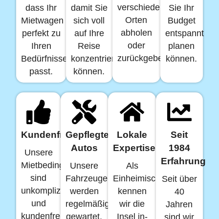
verschiedenen
dass Ihr
damit Sie
Sie Ihr
Orten
Mietwagen
sich voll
Budget
abholen
perfekt zu
auf Ihre
entspannt
oder
Ihren
Reise
planen
zurückgeben.
Bedürfnissen
konzentrieren
können.
passt.
können.
Kundenfreundlich
Gepflegte
Lokale
Seit
Autos
Expertise
1984
Unsere
Erfahrung
Mietbedingungen
Unsere
Als
sind
Fahrzeuge
Einheimische
Seit über
unkompliziert
werden
kennen
40
und
regelmäßig
wir die
Jahren
kundenfreundlich,
gewartet,
Insel in-
sind wir