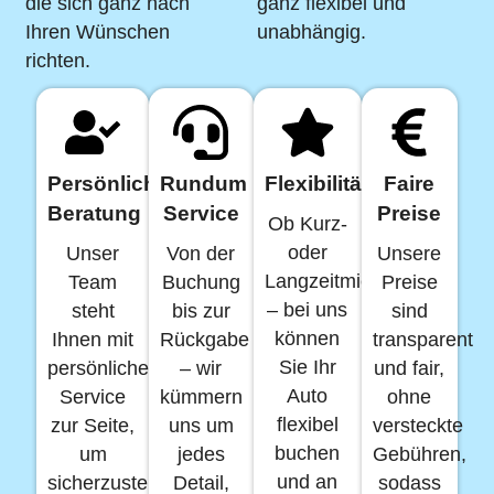
die sich ganz nach
ganz flexibel und
Ihren Wünschen
unabhängig.
richten.
Persönliche
Rundum
Flexibilität
Faire
Beratung
Service
Preise
Ob Kurz-
oder
Unser
Von der
Unsere
Langzeitmiete
Team
Buchung
Preise
– bei uns
steht
bis zur
sind
können
Ihnen mit
Rückgabe
transparent
Sie Ihr
persönlichem
– wir
und fair,
Auto
Service
kümmern
ohne
flexibel
zur Seite,
uns um
versteckte
buchen
um
jedes
Gebühren,
und an
sicherzustellen,
Detail,
sodass